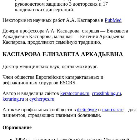
руководством защищено 3 докторских и 17
кандидатских диссертаций.
Некоторые из научных работ А.А. Каспарова в
PubMed
Дочери профессора А.А. Каспарова, старшая — Елизавета
Аркадьевна Каспарова, младшая — Евгения Аркадьевна
Каспарова, продолжают семейную традицию.
КАСПАРОВА ЕЛИЗАВЕТА АРКАДЬЕВНА
Доктор медицинских наук, офтальмохирург.
Член общества Европейских катарактальных и
рефракционных хирургов ESCRS.
Автор и владелица сайтов
keratoconus.ru
,
crosslinking.ru
,
keraring.ru
и
eyeherpes.ru
А также профильных сообществ в
фейсбуке
и
вконтакте
– для
пациентов, страдающих глазными болезнями.
Образование
1993 г – закончила I лечебный факультет Московской