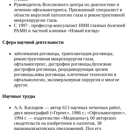
Руководитель Всесоюзного центра по диагностике и
лечению офтальмогериеса. Признанный специалист в
области вирусной патологии глаза и реконструктивной
микрохирургии глаза.
С 1997 - профессор-консультант НИИ глазных болезней
РАМН и частной клиники «Новый взгляд»
Сфера научной деятельности
заболевания роговицы, транплантация роговицы,
реконструктивная микрохирургия глаза,
офтальмогерпес, дистрофии роговицы,буллезная
дистрофия роговицы, рецидивирующая эрозия
роговицы,язвы роговицы, клеточные технологии в
офтальмологии, эксимерлазерная хирургия и многое
другое.
Научные труды
А.А. Каспаров — автор 613 научных печатных работ,
двух монографий («Герпес», 1986 г.; «Офтальмогерпес»,
1994 г. — издательство «Медицина»), 60 авторских
свидетельств на изобретения и патентов, 38
рационализаторских предложений. Под его