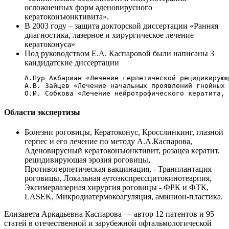
осложненных форм аденовирусного
кератоконъюнктивита».
В 2003 году – защита докторской диссертации «Ранняя
диагностика, лазерное и хирургическое лечение
кератоконуса»
Под руководством Е.А. Каспаровой были написаны 3
кандидатские диссертации
А.Пур Акбариан «Лечение герпетической рецидивирующ
А.В. Зайцев «Лечение начальных проявлений гнойных 
О.И. Собкова «Лечение нейротрофического кератита, 
Области экспертизы
Болезни роговицы, Кератоконус, Кросслинкинг, глазной
герпес и его лечение по методу А.А.Каспарова,
Аденовирусный кератоконъюнктивит, розацеа кератит,
рецидивирующая эрозия роговицы,
Противогерпетическая вакцинация, - Транплантация
роговицы, Локальная аутоэкспрессцитокинотеарпия,
Эксимерлазерная хирургия роговицы - ФРК и ФТК,
LASEK, Микродиатермокоагуляция, аминион-пластика.
Елизавета Аркадьевна Каспарова — автор 12 патентов и 95
статей в отечественной и зарубежной офтальмологической