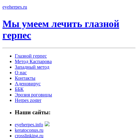
eyeherpes.ru
Мы умеем лечить глазной
герпес
Глазной герпес
Метод Каспарова
Западный метод
О нас
Контакты
Аденовирус
ББК
Эрозия роговицы
Herpes zoster
Наши сайты:
eyeherpes.info
keratoconus.ru
crosslinking.ru