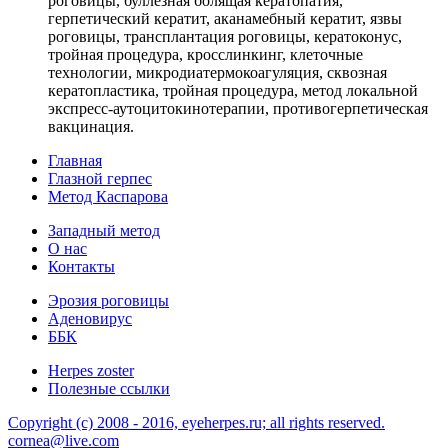
роговицы, буллезная болящая кератопатия,
герпетический кератит, аканамебный кератит, язвы
роговицы, трансплантация роговицы, кератоконус,
тройная процедура, кросслинкинг, клеточные
технологии, микродиатермокоагуляция, сквозная
кератопластика, тройная процедура, метод локальной
экспресс-аутоцитокинотерапии, противогерпетическая
вакцинация.
Главная
Глазной герпес
Метод Каспарова
Западный метод
О нас
Контакты
Эрозия роговицы
Аденовирус
ББК
Herpes zoster
Полезные ссылки
Copyright (c) 2008 - 2016, eyeherpes.ru; all rights reserved.
cornea@live.com